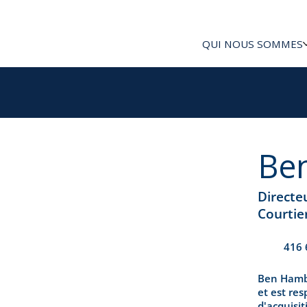
QUI NOUS SOMMES
Be
Directe
Courtie
416 
Ben Hambu
et est res
d'acquisi