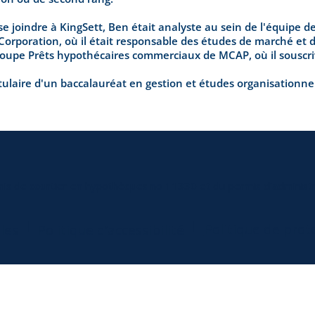
e joindre à KingSett, Ben était analyste au sein de l'équipe d
Corporation, où il était responsable des études de marché et d
roupe Prêts hypothécaires commerciaux de MCAP, où il souscri
tulaire d'un baccalauréat en gestion et études organisationnel
mis de courtier en hypothèques no 11330 et du permis d’administr
|
|
Politique de pro
les
Politique d’accessibilité