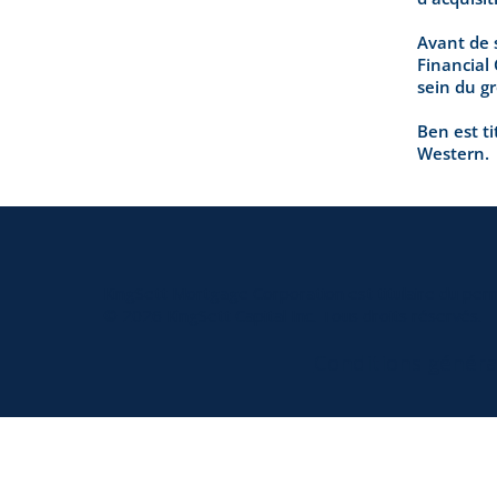
Avant de s
Financial 
sein du g
Ben est ti
Western.
KingSett Mortgage Corporation est titulaire du per
© 2026 KingSett Capital Inc. Tous droits réservés.
Conditions généra