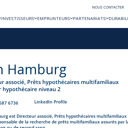
NOUS CONTACTER
INVESTISSEURS
EMPRUNTEURS
PARTENARIATS
DURABIL
n Hamburg
ur associé, Prêts hypothécaires multifamiliaux
r hypothécaire niveau 2
​LinkedIn Profile
687 6736
rg est Directeur associé, Prêts hypothécaires multifamiliaux c
ponsable de la recherche de prêts multifamiliaux assurés par l
tion ou de second rang.