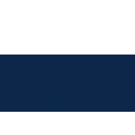
mis de courtier en hypothèques no 11330 et du permis d’administr
|
|
Politique de pro
les
Politique d’accessibilité