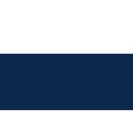
KingSett Mortgage Corporation est titulaire du per
© 2026 KingSett Capital Inc. Tous droits réservés.
Conditions généra