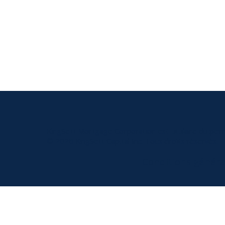
KingSett Mortgage Corporation est titulaire du per
© 2026 KingSett Capital Inc. Tous droits réservés.
Conditions généra