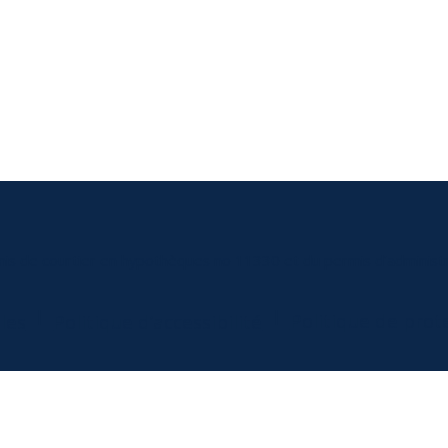
mis de courtier en hypothèques no 11330 et du permis d’administr
|
|
Politique de pro
les
Politique d’accessibilité