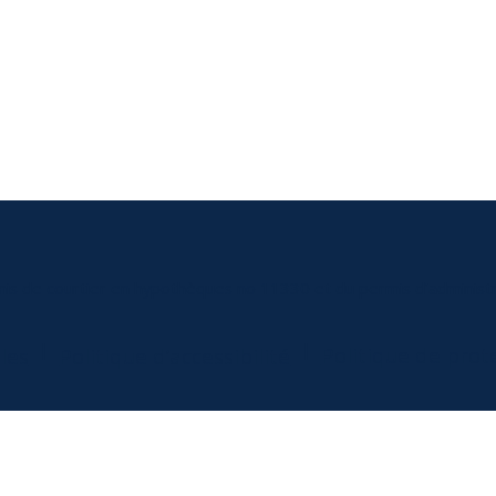
mis de courtier en hypothèques no 11330 et du permis d’administr
|
|
Politique de pro
les
Politique d’accessibilité