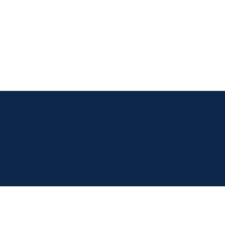
KingSett Mortgage Corporation est titulaire du per
© 2026 KingSett Capital Inc. Tous droits réservés.
Conditions généra